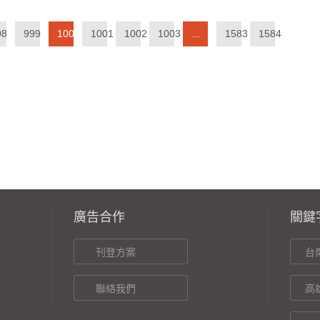
98
999
1000
1001
1002
1003
...
1583
1584
廣告合作
關鍵
刊登方案
台
聯絡我們
高