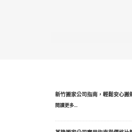
新竹搬家公司指南，輕鬆安心搬
閱讀更多...