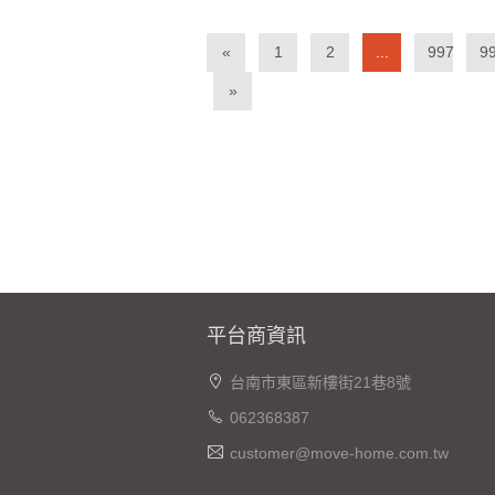
«
1
2
...
997
9
»
平台商資訊
台南市東區新樓街21巷8號
062368387
customer@move-home.com.tw