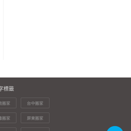
字標籤
南搬家
台中搬家
雄搬家
屏東搬家