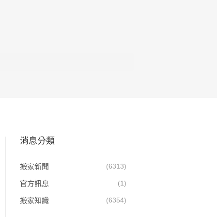
消息分類
搬家新聞
(6313)
官方訊息
(1)
搬家知識
(6354)