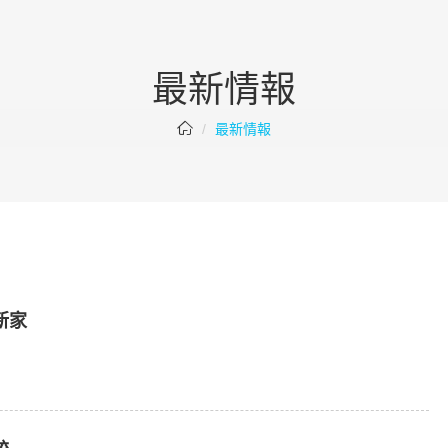
最新情報
最新情報
新家