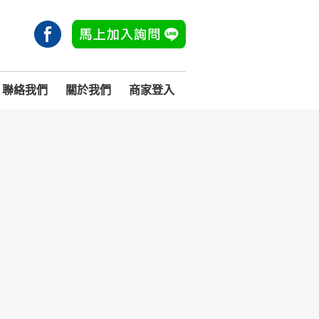
聯絡我們
關於我們
商家登入