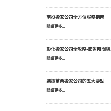
南投搬家公司全方位服務指南
閱讀更多...
彰化搬家公司全攻略-節省時間與
閱讀更多...
選擇苗栗搬家公司的五大要點
閱讀更多...