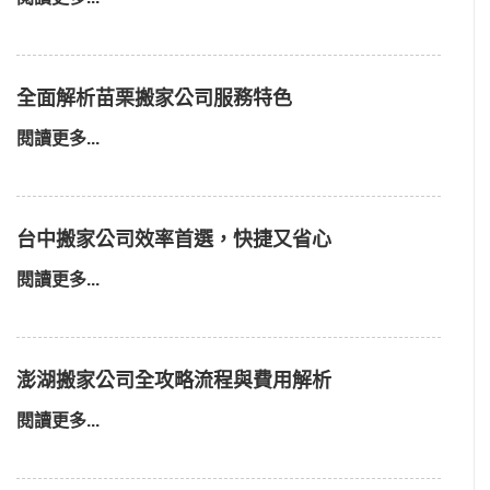
全面解析苗栗搬家公司服務特色
閱讀更多...
台中搬家公司效率首選，快捷又省心
閱讀更多...
澎湖搬家公司全攻略流程與費用解析
閱讀更多...