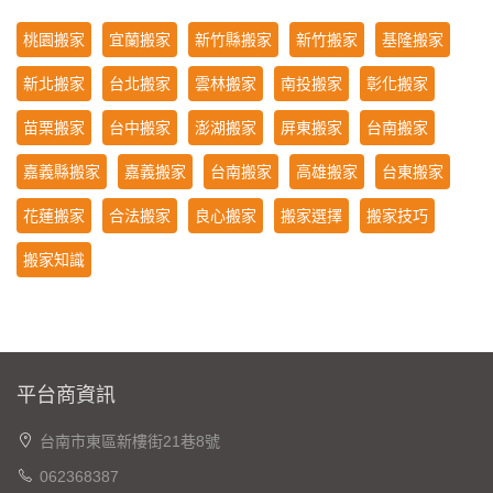
桃園搬家
宜蘭搬家
新竹縣搬家
新竹搬家
基隆搬家
新北搬家
台北搬家
雲林搬家
南投搬家
彰化搬家
苗栗搬家
台中搬家
澎湖搬家
屏東搬家
台南搬家
嘉義縣搬家
嘉義搬家
台南搬家
高雄搬家
台東搬家
花蓮搬家
合法搬家
良心搬家
搬家選擇
搬家技巧
搬家知識
平台商資訊
台南市東區新樓街21巷8號
062368387