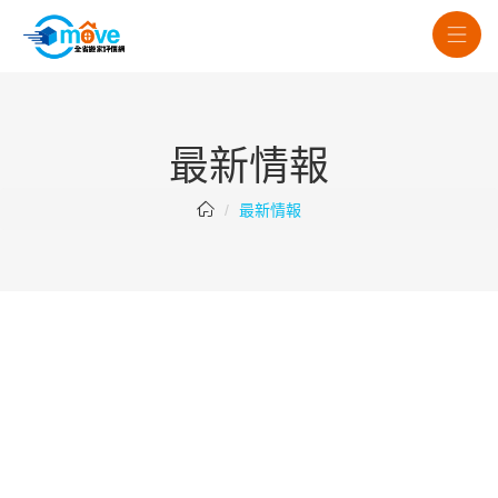
最新情報
最新情報