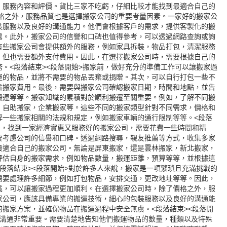
，服務內容和評價。貨比三家不吃虧，仔細比較才能找到最適合自己的
價格之外，服務品質也是選擇搬家公司的重要考量因素。一家好的搬家公
裝服務以及良好的溝通能力。他們會根據客戶的需求，提供客製化的搬
虞。此外，搬家公司的信譽和口碑也值得參考，可以透過網路查詢或詢
有些搬家公司會提供額外的服務，例如家具拆裝，物品打包，清潔服務
，但也需要額外支付費用。因此，在選擇搬家公司時，需要根據自己的
。<段落結束><段落開始>搬家前，做好充分的準備工作可以讓搬家過
運的物品，並將不需要的物品丟棄或捐贈。其次，可以自行打包一些不
省搬家費用。最後，需要與搬家公司確認搬家日期，時間和地點，並告
搬運等等。搬家知識的累積對於順利搬遷至關重要。例如，了解不同搬
，自助搬家，企業搬家等。這些不同的搬家類型針對不同需求，價格和
解一些搬家相關的法規和規定，例如搬家車輛的通行限制等等。<段落
多，找到一家經濟實惠又服務好的搬家公司，需要花費一些時間和精
要考慮公司的信譽和口碑。透過網路搜尋，親友推薦等方式，收集多家
最適合自己的搬家公司。無論是屏東搬家，還是
雲林搬家
，
新北搬家
，
評估自身的搬家需求，例如物品數量，搬運距離，預算等等，並根據這
段落結束><段落開始>對於許多人來說，搬家是一項繁瑣且充滿挑戰的
需要處理許多細節，例如打包物品，安排交通，更改地址等等。因此，
識，可以讓搬家過程更加順利。在選擇搬家公司時，除了價格之外，服
家公司，應該具備專業的搬運技術，細心的包裝服務以及良好的溝通能
搬家方案，並確保物品在搬運過程中安全無虞。<段落結束><段落開
的溝通非常重要。需要清楚地告知他們搬運物品的數量，種類以及特殊