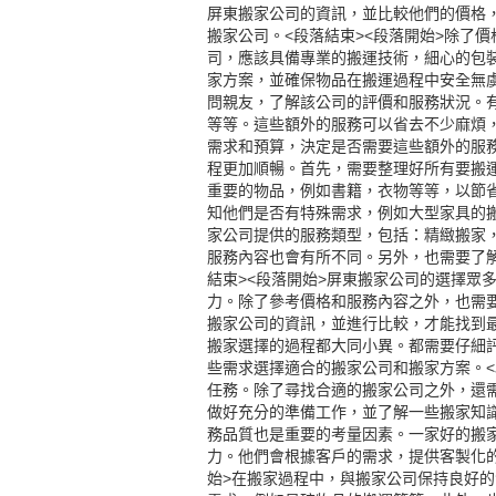
屏東搬家
公司的資訊，並比較他們的價格
搬家公司。<段落結束><段落開始>除了
司，應該具備專業的搬運技術，細心的包
家方案，並確保物品在搬運過程中安全無
問親友，了解該公司的評價和服務狀況。
等等。這些額外的服務可以省去不少麻煩
需求和預算，決定是否需要這些額外的服務
程更加順暢。首先，需要整理好所有要搬
重要的物品，例如書籍，衣物等等，以節
知他們是否有特殊需求，例如大型家具的
家公司提供的服務類型，包括：精緻搬家
服務內容也會有所不同。另外，也需要了
結束><段落開始>
屏東搬家公司
的選擇眾
力。除了參考價格和服務內容之外，也需
搬家公司的資訊，並進行比較，才能找到
搬家選擇的過程都大同小異。都需要仔細
些需求選擇適合的搬家公司和搬家方案。<
任務。除了尋找合適的搬家公司之外，還
做好充分的準備工作，並了解一些搬家知
務品質也是重要的考量因素。一家好的搬
力。他們會根據客戶的需求，提供客製化的
始>在搬家過程中，與搬家公司保持良好