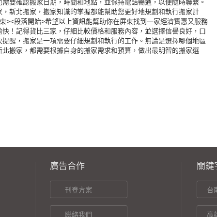
也需要確認搬家日期，時間和地點，並保持電話暢通，以便隨時聯繫。
家，新北搬家，搬家知識的掌握都能幫助您更好地規劃和執行搬家計
束><段落開始>希望以上資訊能幫助你在屏東找到一家經濟實惠又服務
愉快！記得貨比三家，仔細比較價格和服務內容，並選擇信譽良好，口
次提醒，搬家是一項需要仔細規劃和執行的工作。無論是選擇哪個地區
新北搬家，都需要根據自身的搬家需求和預算，做出最明智的搬家選
廣告合作
關鍵
刊登方案
台
聯絡我們
高