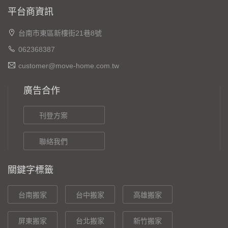
平台商資訊
台南市東區新樓街21巷8號
062368387
customer@move-home.com.tw
廣告合作
刊登方案
聯絡我們
關鍵字標籤
台南搬家
台中搬家
高雄搬家
屏東搬家
台北搬家
新竹搬家