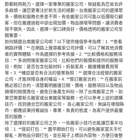
節都耗時耗力。選擇一家專業的搬家公司，無疑能為您省去許
多麻煩，讓您更專注於新生活的規劃。台南搬家公司的選擇眾
多，價格和服務也參差不齊。有些搬家公司可能以低價吸引顧
客，但在搬運過程中卻出現加價，物品損壞等問題，讓消費者
得不償失。因此，選擇一家口碑良好，價格透明的搬家公司至
關重要。
如何精選台南搬家公司呢？以下提供幾個參考指標：1. **查看
網路評價：** 在網路上搜尋搬家公司評價，可以了解其他消費
者的實際體驗，作為選擇的參考依據。2. **比較價格和服務項
目：** 多詢問幾家搬家公司，比較他們的報價和提供的服務項
目，例如：是否包含包裝材料，拆裝家具，搬運樓層費用等
等。3. **確認是否有合法的營業執照：** 選擇合法經營的搬家
公司，才能保障自身的權益。4. **簽訂搬家合約：** 在搬家前
務必簽訂合約，清楚載明搬運日期，價格，服務項目以及物品
損壞的賠償責任，避免日後產生糾紛。除了台南搬家之外，如
果您需要新北搬家或
台東搬家
等服務，也可以參考上述的選購
技巧，找到適合您的搬家公司。 良心搬家公司，無論在哪個縣
市，都應該秉持著誠信，專業，負責的態度，為客戶提供最優
質的服務。
除了選擇好的搬家公司之外，一些搬家小技巧也能讓您事半功
倍：1. **提前打包：** 盡早開始打包，可以避免搬家當天手忙
腳亂。將物品分類打包，並在箱子上標註內容物，方便日後整