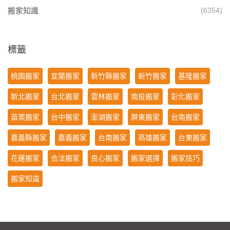
搬家知識
(6354)
標籤
桃園搬家
宜蘭搬家
新竹縣搬家
新竹搬家
基隆搬家
新北搬家
台北搬家
雲林搬家
南投搬家
彰化搬家
苗栗搬家
台中搬家
澎湖搬家
屏東搬家
台南搬家
嘉義縣搬家
嘉義搬家
台南搬家
高雄搬家
台東搬家
花蓮搬家
合法搬家
良心搬家
搬家選擇
搬家技巧
搬家知識