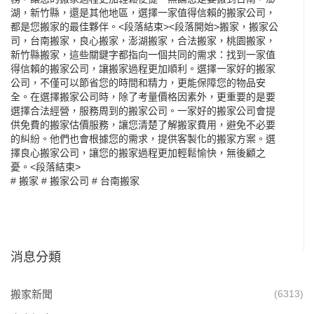
湖，新竹縣，還是其他地區，選擇一家值得信賴的搬家公司，
都是您搬家的最佳夥伴。<段落結束><段落開始>搬家，搬家公
司，台南搬家，良心搬家，澎湖搬家，合法搬家，桃園搬家，
新竹縣搬家，這些關鍵字都指向一個共同的需求：找到一家值
得信賴的搬家公司，讓搬家過程更加順利。選擇一家好的搬家
公司，不僅可以節省您的時間和精力，更能保障您的物品安
全。在選擇搬家公司時，除了考量價格因素外，更重要的是要
選擇合法經營，服務周到的搬家公司。一家好的搬家公司會提
供免費的搬家估價服務，讓您清楚了解搬家費用，避免不必要
的糾紛。他們也會根據您的需求，提供客製化的搬家方案。選
擇良心搬家公司，讓您的搬家過程更加輕鬆愉快，無後顧之
憂。<段落結束>
#
搬家
#
搬家公司
#
台南搬家
消息分類
搬家新聞
(6313)