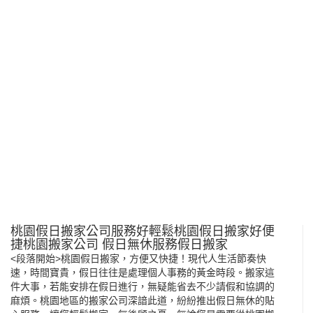
桃園假日搬家公司服務好輕鬆桃園假日搬家好便
捷桃園搬家公司 假日無休服務假日搬家
<段落開始>桃園假日搬家，方便又快捷！現代人生活節奏快
速，時間寶貴，假日往往是處理個人事務的黃金時段。搬家這
件大事，若能安排在假日進行，無疑能省去不少請假和協調的
麻煩。桃園地區的搬家公司深諳此道，紛紛推出假日無休的貼