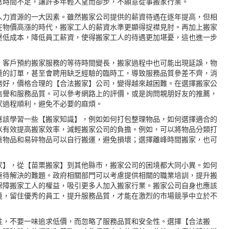
息時間不足，讓許多年輕人望而卻步，不願意從事搬家行業。
人力資源的一大因素。雖然搬家公司提供的薪資待遇在逐年提高，但相
在物價高漲的時代，搬家工人的薪資水準更顯得捉襟見肘。再加上搬家
壓低成本，降低員工薪資，使得搬家工人的待遇更加堪憂，這也進一步
。客戶預約搬家服務的等待時間變長，搬家過程中也可能出現延誤，物
量的訂單，甚至會聘用缺乏經驗的臨時工，導致服務品質參差不齊，消
務好，價格合理的【合法搬家】公司，變得越來越困難。在選擇搬家公
信譽和服務品質。可以參考網路上的評價，或是詢問親朋好友的推薦，
家過程順利，避免不必要的麻煩。
應該學習一些【搬家知識】，例如如何打包整理物品，如何選擇適合的
以有效提高搬家效率，減輕搬家公司的負擔。例如，可以將物品分類打
重物品和易碎物品可以自行搬運，避免損壞；選擇離峰時間搬家，也可
家
】，從【苗栗搬家】到其他縣市，搬家公司的困境都大同小異。如何
亟待解決的難題。政府相關部門可以考慮提供相關的職業培訓，提升搬
保障搬家工人的權益，吸引更多人加入搬家行業。搬家公司自身也應該
境，留住優秀的員工，提升服務品質，才能在激烈的市場競爭中立於不
性，不要一味追求低價，而忽略了服務品質和安全性。選擇【合法搬