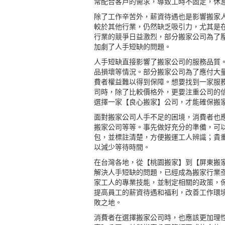
常配合客戶的需求，導致工時不固定，休
除了工作辛苦外，薪資待遇也是影響搬家
較於其他行業，仍然缺乏吸引力，尤其是
行業的競爭日益激烈，部分搬家公司為了
加劇了人手短缺的問題。
人手短缺直接影響了搬家公司的服務品質
品損壞等情況。部分搬家公司為了應付大
費者權益難以得到保障。想要找到一家服
司時，除了比較價格外，更要注重公司的
選擇一家【良心搬家】公司，才能確保搬
面對搬家公司人手不足的困境，消費者也
搬家公司等等。事先做好充分的準備，可
包，並標註清楚，方便搬運工人辨識；貴
以減少等待時間。
在台灣各地，從【桃園搬家】到【
屏東搬
解決人手短缺的問題，已經成為搬家行業
家工人的專業技能，並制定相關的政策，
提高員工的薪資待遇和福利，改善工作環
敗之地。
消費者在選擇搬家公司時，也應該更加理