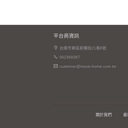
平台商資訊
台南市東區新樓街21巷8號
062368387
customer@move-home.com.tw
關於我們
最