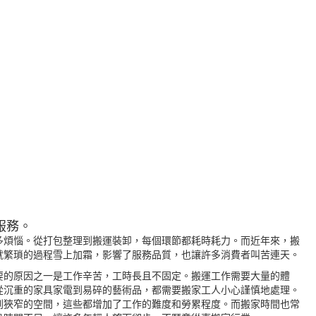
服務。
多煩惱。從打包整理到搬運裝卸，每個環節都耗時耗力。而近年來，搬
就繁瑣的過程雪上加霜，影響了服務品質，也讓許多消費者叫苦連天。
要的原因之一是工作辛苦，工時長且不固定。搬運工作需要大量的體
從沉重的家具家電到易碎的藝術品，都需要搬家工人小心謹慎地處理。
到狹窄的空間，這些都增加了工作的難度和勞累程度。而搬家時間也常