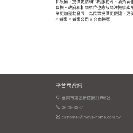
化設備，提供更精細化的服務等。消費者
負擔。政府和相關單位也應該關注搬家產
業更加蓬勃發展，為民眾提供更便捷，更
#
搬家
#
搬家公司
#
台南搬家
平台商資訊
台南市東區新樓街21巷8號
062368387
customer@move-home.com.tw