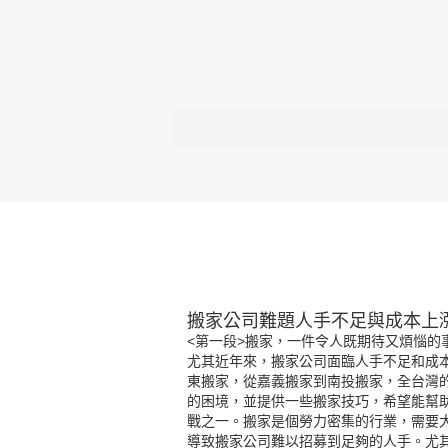
搬家公司難題人手不足與成本上
<第一段>搬家，一件令人既期待又煩惱
尤其近年來，搬家公司面臨人手不足和成
東搬家
，從
嘉義搬家
到
南投搬家
，全台灣
的困境，並提供一些搬家技巧，希望能幫
戰之一。搬家是個勞力密集的行業，需要
導致搬家公司難以招募到足夠的人手。尤