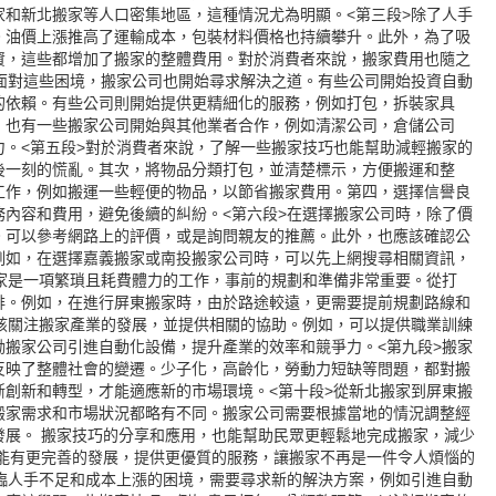
家
和新北搬家等人口密集地區，這種情況尤為明顯。
<第三段>除了人手
。油價上漲推高了運輸成本，包裝材料價格也持續攀升。此外，為了吸
資，這些都增加了搬家的整體費用。對於消費者來說，搬家費用也隨之
>面對這些困境，搬家公司也開始尋求解決之道。有些公司開始投資自動
的依賴。有些公司則開始提供更精細化的服務，例如打包，拆裝家具
，也有一些搬家公司開始與其他業者合作，例如清潔公司，倉儲公司
力。
<第五段>對於消費者來說，了解一些搬家技巧也能幫助減輕搬家的
後一刻的慌亂。其次，將物品分類打包，並清楚標示，方便搬運和整
工作，例如搬運一些輕便的物品，以節省搬家費用。第四，選擇信譽良
務內容和費用，避免後續的糾紛。
<第六段>在選擇搬家公司時，除了價
。可以參考網路上的評價，或是詢問親友的推薦。此外，也應該確認公
例如，在選擇嘉義搬家或
南投搬家公司
時，可以先上網搜尋相關資訊，
搬家是一項繁瑣且耗費體力的工作，事前的規劃和準備非常重要。從打
排。例如，在進行屏東搬家時，由於路途較遠，更需要提前規劃路線和
應該關注搬家產業的發展，並提供相關的協助。例如，可以提供職業訓練
勵搬家公司引進自動化設備，提升產業的效率和競爭力。
<第九段>搬家
反映了整體社會的變遷。少子化，高齡化，勞動力短缺等問題，都對搬
斷創新和轉型，才能適應新的市場環境。
<第十段>從新北搬家到屏東搬
搬家需求和市場狀況都略有不同。搬家公司需要根據當地的情況調整經
發展。 搬家技巧的分享和應用，也能幫助民眾更輕鬆地完成搬家，減少
業能有更完善的發展，提供更優質的服務，讓搬家不再是一件令人煩惱的
面臨人手不足和成本上漲的困境，需要尋求新的解決方案，例如引進自動