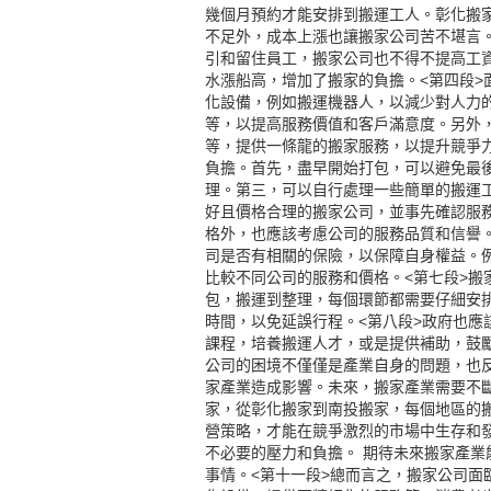
幾個月預約才能安排到搬運工人。
彰化搬
不足外，成本上漲也讓搬家公司苦不堪言
引和留住員工，搬家公司也不得不提高工
水漲船高，增加了搬家的負擔。
<第四段
化設備，例如搬運機器人，以減少對人力
等，以提高服務價值和客戶滿意度。另外
等，提供一條龍的搬家服務，以提升競爭
負擔。首先，盡早開始打包，可以避免最
理。第三，可以自行處理一些簡單的搬運
好且價格合理的搬家公司，並事先確認服
格外，也應該考慮公司的服務品質和信譽
司是否有相關的保險，以保障自身權益。
比較不同公司的服務和價格。
<第七段>
包，搬運到整理，每個環節都需要仔細安
時間，以免延誤行程。
<第八段>政府也
課程，培養搬運人才，或是提供補助，鼓
公司的困境不僅僅是產業自身的問題，也
家產業造成影響。未來，搬家產業需要不
家，從彰化搬家到南投搬家，每個地區的
營策略，才能在競爭激烈的市場中生存和
不必要的壓力和負擔。 期待未來搬家產
事情。
<第十一段>總而言之，搬家公司