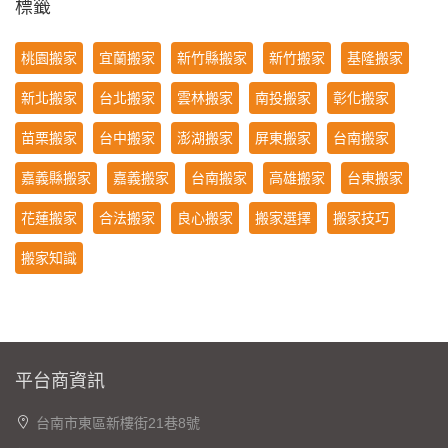
標籤
桃園搬家
宜蘭搬家
新竹縣搬家
新竹搬家
基隆搬家
新北搬家
台北搬家
雲林搬家
南投搬家
彰化搬家
苗栗搬家
台中搬家
澎湖搬家
屏東搬家
台南搬家
嘉義縣搬家
嘉義搬家
台南搬家
高雄搬家
台東搬家
花蓮搬家
合法搬家
良心搬家
搬家選擇
搬家技巧
搬家知識
平台商資訊
台南市東區新樓街21巷8號