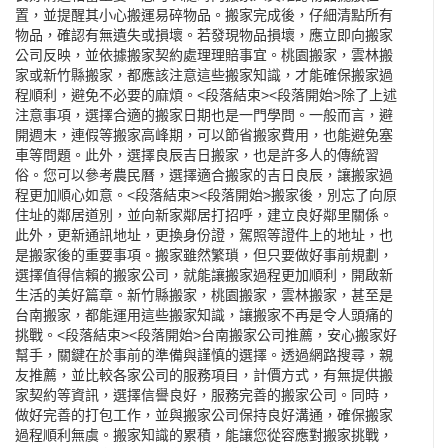
置，並提醒其小心搬運易碎物品。搬家完成後，仔細清點所有
物品，確認有無遺失或損壞。若發現物品損壞，應立即向搬家
公司反映，並依據搬家契約處理理賠事宜。桃園搬家，雲林搬
家或新竹縣搬家，都應該注意這些搬家知識，才能確保搬家過
程順利，避免不必要的麻煩。<段落結束><段落開始>除了上述
注意事項，選擇合適的搬家日期也是一門學問。一般而言，避
開週末，連假等搬家高峰期，可以節省搬家費用，也能避免塞
車等問題。此外，選擇良辰吉日搬家，也是許多人的傳統習
俗。您可以參考農民曆，選擇適合搬家的吉日良辰，讓搬家過
程更加順心如意。<段落結束><段落開始>搬家後，別忘了向原
住址的鄰居道別，並向新家鄰居打招呼，建立良好鄰里關係。
此外，更新通訊地址，更換身份證，駕照等證件上的地址，也
是搬家後的重要事項。搬家雖然繁瑣，但只要做好事前規劃，
選擇值得信賴的搬家公司，就能讓搬家過程更加順利，開啟新
生活的美好篇章。新竹縣搬家，桃園搬家，雲林搬家，甚至是
台南搬家，都能運用這些搬家知識，讓搬家不再是令人頭痛的
挑戰。<段落結束><段落開始>台南搬家公司推薦，安心搬家好
幫手，關鍵在於事前的準備與謹慎的選擇。透過網路搜尋，親
友推薦，並比較各家公司的服務項目，計價方式，有無提供搬
家契約等資訊，選擇信譽良好，服務完善的搬家公司。同時，
做好完善的打包工作，並與搬家公司保持良好溝通，確保搬家
過程順利無虞。搬家知識的累積，能讓您從容應對搬家挑戰，