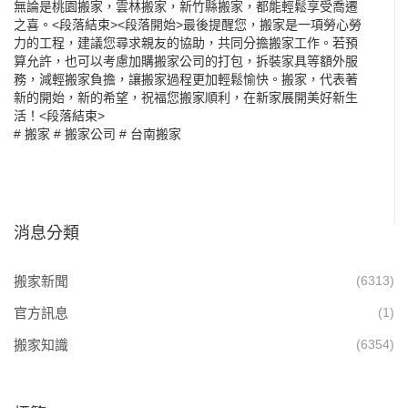
無論是桃園搬家，雲林搬家，新竹縣搬家，都能輕鬆享受喬遷
之喜。<段落結束><段落開始>最後提醒您，搬家是一項勞心勞
力的工程，建議您尋求親友的協助，共同分擔搬家工作。若預
算允許，也可以考慮加購搬家公司的打包，拆裝家具等額外服
務，減輕搬家負擔，讓搬家過程更加輕鬆愉快。搬家，代表著
新的開始，新的希望，祝福您搬家順利，在新家展開美好新生
活！<段落結束>
#
搬家
#
搬家公司
#
台南搬家
消息分類
搬家新聞
(6313)
官方訊息
(1)
搬家知識
(6354)