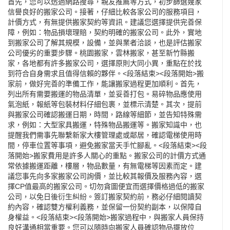
首先，您可以透過網路搜尋，親友推薦等方式，初步篩選幾家
信譽良好的搬家公司。接著，仔細比較各家公司的服務項目，
計價方式，有無提供搬家契約等資訊。建議您選擇提供完善保
障，例如：物品損壞理賠，契約明確的搬家公司。此外，實地
到搬家公司了解其規模，設備，並與業者洽談，也是評估搬家
公司優劣的重要步驟。桃園搬家，雲林搬家，甚至新竹縣搬
家，各地都有許多搬家公司，選擇原則大同小異，重點在於找
到符合自身需求且值得信賴的夥伴。<段落結束><段落開始>搬
家前，做好完善的準備工作，能讓搬家過程更加順利。首先，
列出所有需要搬運的物品清單，並妥善打包。易碎物品應使用
氣泡紙，報紙等包裝材料仔細包裹，並標示清楚。其次，提前
與搬家公司確認搬運日期，時間，路線等細節，並告知特殊需
求，例如：大型家具搬運，特殊物品搬運等。搬家知識中，也
提醒我們需事先聯繫新家大樓管理處或鄰居，確認電梯使用時
間，停車位置等事項，避免搬家當天手忙腳亂。<段落結束><段
落開始>搬家費用是許多人關心的重點。搬家公司的計價方式通
常依據搬運距離，樓層，物品數量，有無電梯等因素而定。建
議您事先向多家搬家公司詢價，並比較其報價及服務內容，選
擇CP值最高的搬家公司。切勿貪圖便宜而選擇價格過低的搬家
公司，以免日後衍生糾紛。簽訂搬家契約前，務必仔細閱讀契
約內容，確認雙方權利義務，並保留一份契約副本，以保障自
身權益。<段落結束><段落開始>搬家過程中，與搬家人員保持
良好溝通相當重要。您可以隨時向搬家人員確認物品擺放位