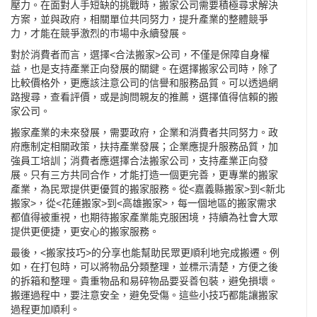
壓力。在面對人手短缺的挑戰時，搬家公司需要積極尋求解決
方案，並與政府，相關單位共同努力，提升產業的整體競爭
力，才能在競爭激烈的市場中永續發展。
對於消費者而言，選擇<合法搬家>公司，不僅是保障自身權
益，也是支持產業正向發展的關鍵。在選擇搬家公司時，除了
比較價格外，更應該注意公司的信譽和服務品質。可以透過網
路搜尋，查看評價，或是詢問親友的推薦，選擇值得信賴的搬
家公司。
搬家產業的未來發展，需要政府，企業和消費者共同努力。政
府應制定相關政策，扶持產業發展；企業應提升服務品質，加
強員工培訓；消費者應選擇合法搬家公司，支持產業正向發
展。只有三方共同合作，才能打造一個更完善，更專業的搬家
產業，為民眾提供更優質的搬家服務。從<嘉義縣搬家>到<新北
搬家>，從<花蓮搬家>到<高雄搬家>，每一個地區的搬家需求
都值得被重視，也期待搬家產業能克服困境，持續為社會大眾
提供更便捷，更安心的搬家服務。
最後，<搬家技巧>的分享也能幫助民眾更順利地完成搬遷。例
如，在打包時，可以將物品分類整理，並標示清楚，方便之後
的拆箱和整理。貴重物品和易碎物品要妥善包裝，避免損壞。
搬運過程中，要注意安全，避免受傷。這些小技巧都能讓搬家
過程更加順利。