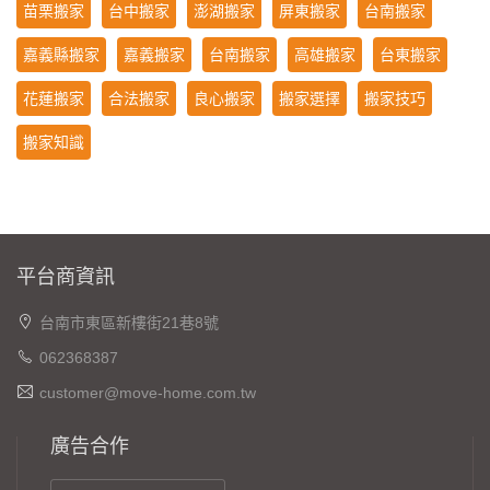
苗栗搬家
台中搬家
澎湖搬家
屏東搬家
台南搬家
嘉義縣搬家
嘉義搬家
台南搬家
高雄搬家
台東搬家
花蓮搬家
合法搬家
良心搬家
搬家選擇
搬家技巧
搬家知識
平台商資訊
台南市東區新樓街21巷8號
062368387
customer@move-home.com.tw
廣告合作