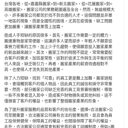
台灣各地，從<嘉義縣搬家>到<新北搬家>，從<
花蓮搬家
>到<
高雄搬家
>，搬家公司的業務範圍遍及全台。然而，無論規模大
小，許多搬家公司都苦於找不到合適的人才。這個問題並非單
一地區的現象，而是全國性的困境。尤其在疫情後，缺工問題
更加嚴重，讓搬家產業雪上加霜。
造成人手短缺的原因很多。首先，搬家工作需要一定的體力，
搬運重物是家常便飯，這讓許多人望而卻步。年輕人不願意從
事勞力密集的工作，加上少子化趨勢，使得願意投入搬家產業
的新血越來越少。其次，搬家工作的時間不固定，常常需要配
合客戶的需求，加班是常態，這對於追求工作與生活平衡的現
代人來說，缺乏吸引力。再者，搬家產業的薪資待遇相對不
高，也使得人才流失到其他產業。
除了人力短缺，找到「可靠」的員工更是難上加難。搬家過程
中，會接觸到客戶的個人物品，因此員工的誠信和操守非常重
要。然而，部分搬家公司缺乏完善的員工背景審核機制，導致
一些不肖業者混入其中，造成客戶財物損失或其他糾紛。這不
僅損害了客戶的權益，也影響了整個搬家產業的形象。
為了提升搬家服務的品質和客戶的信任度，選擇<合法搬家>公
司至關重要。合法搬家公司擁有合法的營業執照，並且會為員
工投保勞健保，保障員工的權益，也間接保障了客戶的權益。
此外，合法搬家公司通常會有較完善的員工訓練制度，例如<搬