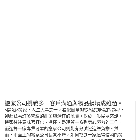
搬家公司挑戰多，客戶溝通與物品損壞成難題。
<開始>搬家，人生大事之一，看似簡單的從A點到B點的過程，
卻蘊藏著許多繁瑣的細節與潛在的風險。對於一般民眾來說，
搬家往往意味著打包，搬運，整理等一系列勞心勞力的工作，
而選擇一家專業可靠的搬家公司則能有效減輕這些負擔。然
而，市面上的搬家公司良莠不齊，如何找到一家值得信賴的搬