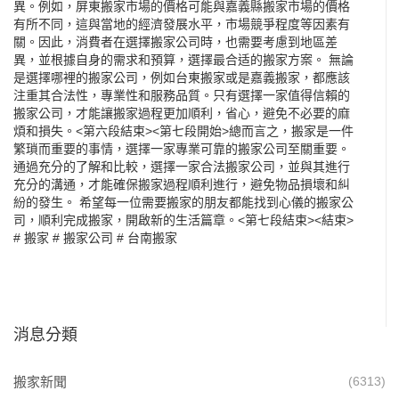
異。例如，屏東搬家市場的價格可能與嘉義縣搬家市場的價格
有所不同，這與當地的經濟發展水平，市場競爭程度等因素有
關。因此，消費者在選擇搬家公司時，也需要考慮到地區差
異，並根據自身的需求和預算，選擇最合适的搬家方案。 無論
是選擇哪裡的搬家公司，例如
台東搬家
或是嘉義搬家，都應該
注重其合法性，專業性和服務品質。只有選擇一家值得信賴的
搬家公司，才能讓搬家過程更加順利，省心，避免不必要的麻
煩和損失。<第六段結束><第七段開始>總而言之，搬家是一件
繁瑣而重要的事情，選擇一家專業可靠的搬家公司至關重要。
通過充分的了解和比較，選擇一家合法搬家公司，並與其進行
充分的溝通，才能確保搬家過程順利進行，避免物品損壞和糾
紛的發生。 希望每一位需要搬家的朋友都能找到心儀的搬家公
司，順利完成搬家，開啟新的生活篇章。<第七段結束><結束>
#
搬家
#
搬家公司
#
台南搬家
消息分類
搬家新聞
(6313)