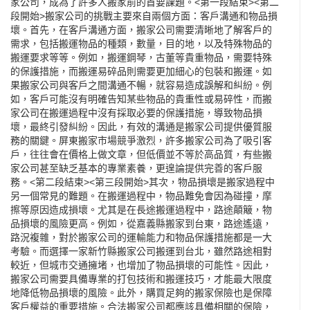
家公司，成為了許多人搬家前的首要課題。<第一段結束><第二
段開始>搬家公司的挑戰主要來自兩個方面：客戶溝通和物品損
壞。首先，在客戶溝通方面，搬家公司需要清晰地了解客戶的
需求，包括搬運物品的種類，數量，目的地，以及特殊物品的
搬運要求等等。例如，搬運鋼琴，古董等貴重物品，需要特殊
的保護措施，而搬運易碎品則需要更加細心的包裝和搬運。如
果搬家公司與客戶之間溝通不暢，就容易造成誤解和糾紛。例
如，客戶可能沒有明確告知某些物品的貴重性或易碎性，而搬
家公司在搬運過程中沒有採取必要的保護措施，導致物品損
壞，最終引發糾紛。因此，有效的溝通是搬家公司提供優質服
務的關鍵。屏東搬家市場競爭激烈，許多搬家公司為了吸引客
戶，往往會在價格上做文章，但低價並不等於高品質，有些搬
家公司甚至缺乏基本的專業素養，更遑論提供完善的客戶服
務。<第二段結束><第三段開始>其次，物品損壞是搬家過程中
另一個常見的難題。在搬運過程中，物品難免會因為碰撞，摩
擦等原因造成損壞。尤其是在長途搬運過程中，路途顛簸，物
品損壞的風險更高。例如，從嘉義縣搬家到台東，路途遙遠，
路況複雜，對於搬家公司的運輸能力和物品保護措施都是一大
考驗。而選擇一家新竹縣搬家公司搬運到台北，雖然路途相對
較近，但城市交通擁堵，也增加了物品損壞的可能性。因此，
搬家公司需要具備專業的打包技術和搬運技巧，才能最大限度
地降低物品損壞的風險。此外，購買足夠的搬家保險也是保障
客戶權益的重要措施。合法搬家公司都應該具備相關的保險，