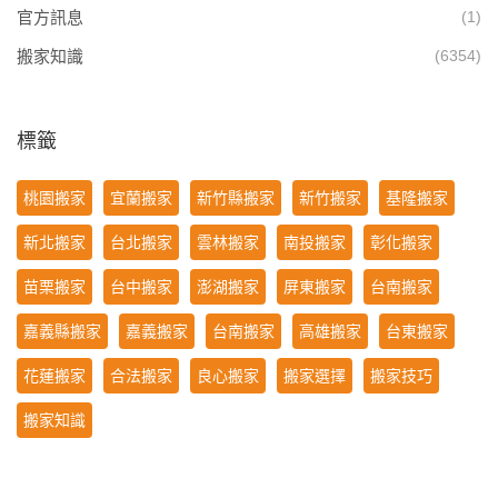
官方訊息
(1)
搬家知識
(6354)
標籤
桃園搬家
宜蘭搬家
新竹縣搬家
新竹搬家
基隆搬家
新北搬家
台北搬家
雲林搬家
南投搬家
彰化搬家
苗栗搬家
台中搬家
澎湖搬家
屏東搬家
台南搬家
嘉義縣搬家
嘉義搬家
台南搬家
高雄搬家
台東搬家
花蓮搬家
合法搬家
良心搬家
搬家選擇
搬家技巧
搬家知識