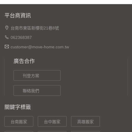
平台商資訊
台南市東區新樓街21巷8號
062368387
customer@move-home.com.tw
廣告合作
刊登方案
聯絡我們
關鍵字標籤
台南搬家
台中搬家
高雄搬家