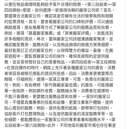
以便在物品損壞時能夠給予客戶合理的賠償。<第三段結束><第
四段開始>那麼，如何選擇一家值得信賴的搬家公司呢？首先，
要選擇合法搬家公司，確認其是否擁有合法的營業執照和相關
的從業資格。其次，要查看搬家公司的口碑和評價，可以通過
網路搜尋，朋友推薦等方式了解搬家公司的服務品質和信譽。
例如，搜尋「
嘉義搬家
推薦」或「屏東搬家評價」，就能找到
許多相關的資訊。再次，要與搬家公司詳細溝通搬家需求，並
確認搬家費用，服務內容，以及物品損壞的賠償方案等細節。
最好能簽訂正式的搬家合約，以保障雙方的權益。最後，在搬
家過程中，要監督搬家公司的操作，確保其按照約定提供服
務，並妥善保管好自己的貴重物品。<第四段結束><第五段開始
>在資訊爆炸的時代，網路上充斥著各種搬家公司的廣告，消費
者很容易被眼花撩亂的資訊所迷惑。因此，消費者更需要擦亮
眼睛，仔細辨別，選擇一家真正專業，可靠，負責任的搬家公
司。例如，有些標榜「新竹縣搬家最低價」的廣告，可能隱藏
著一些陷阱，例如額外收費，服務縮水等。消費者在選擇時，
不能只看價格，更要關注服務品質和信譽。 一家好的搬家公
司，不僅要具備專業的技能和設備，更要注重客戶體驗，提供
貼心周到的服務。例如，提供免費的紙箱，膠帶等打包材料，
協助客戶打包整理物品，以及提供搬家後的清潔服務等等。這
些細節，都能體現出一家搬家公司的專業素養和服務水平。<第
五段結束><第六段開始>此外，不同地區的搬家市場也存在著差