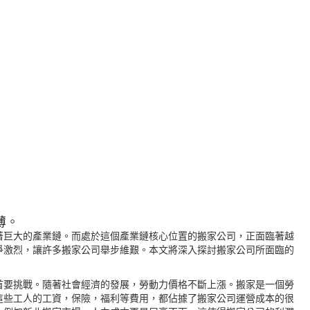
薄。
著巨大的產業鏈。而處於這個產業鏈核心位置的搬家公司，正面臨著越
爭激烈，讓許多搬家公司舉步維艱。本文將深入探討搬家公司所面臨的
首要挑戰。隨著社會經濟的發展，勞動力價格不斷上漲。搬家是一個勞
這些工人的工資，保險，福利等費用，都佔據了搬家公司運營成本的很