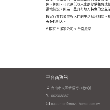
象。例如，可以為低收入家庭提供免費或
當地情況，開展一些具有地方特色的公益
搬家行業的發展與人們的生活息息相關。
美好的明天。
#
搬家
#
搬家公司
#
台南搬家
平台商資訊
台南市東區新樓街21巷8號
062368387
customer@move-home.com.tw