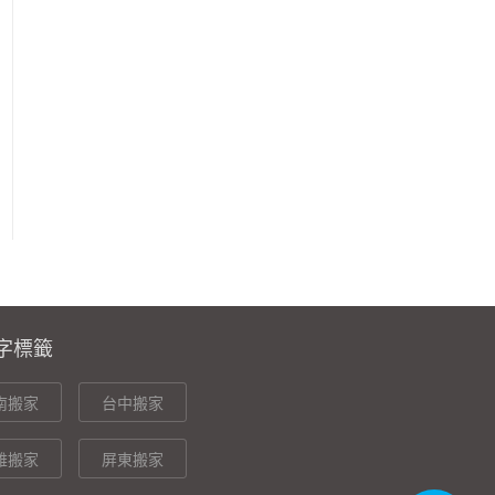
字標籤
南搬家
台中搬家
雄搬家
屏東搬家