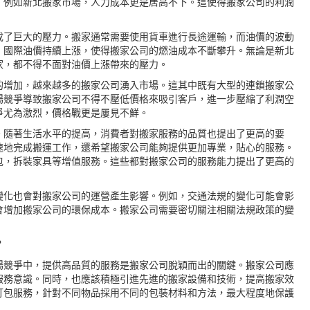
，例如新北搬家市場，人力成本更是居高不下。這使得搬家公司的利潤
成了巨大的壓力。搬家通常需要使用貨車進行長途運輸，而油價的波動
，國際油價持續上漲，使得搬家公司的燃油成本不斷攀升。無論是新北
家
，都不得不面對油價上漲帶來的壓力。
的增加，越來越多的搬家公司湧入市場。這其中既有大型的連鎖搬家公
場競爭導致搬家公司不得不壓低價格來吸引客戶，進一步壓縮了利潤空
爭尤為激烈，價格戰更是屢見不鮮。
。隨著生活水平的提高，消費者對搬家服務的品質也提出了更高的要
速地完成搬運工作，還希望搬家公司能夠提供更加專業，貼心的服務。
包，拆裝家具等增值服務。這些都對搬家公司的服務能力提出了更高的
變化也會對搬家公司的運營產生影響。例如，交通法規的變化可能會影
會增加搬家公司的環保成本。搬家公司需要密切關注相關法規政策的變
？
場競爭中，提供高品質的服務是搬家公司脫穎而出的關鍵。搬家公司應
服務意識。同時，也應該積極引進先進的搬家設備和技術，提高搬家效
打包服務，針對不同物品採用不同的包裝材料和方法，最大程度地保護