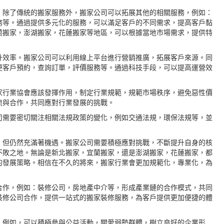
。除了傳統的搬家服務外，搬家公司可以拓展其他的相關服務，例如：
務等。通過提供多元化的服務，可以滿足客戶的不同需求，提高客戶黏
蘭搬家，澎湖搬家，花蓮搬家等地區，可以根據當地市場需求，提供特
升效率。搬家公司可以利用線上平台進行營銷推廣，拓展客戶來源。同
便客戶預約，查詢訂單，評價服務等。通過科技手段，可以提高運營效
家行業協會應該發揮作用，制定行業規範，規範市場秩序，避免惡性價
流與合作，共同應對行業發展的挑戰。
司需要密切關注相關法規政策的變化，例如交通法規，環保法規等，並
。
，但仍然充滿著機遇。搬家公司需要積極應對挑戰，不斷提升自身的核
不敗之地。無論是新北搬家，宜蘭搬家，還是澎湖搬家，花蓮搬家，都
的發展策略。相信在不久的將來，搬家行業會更加規範化，專業化，為
合作，例如：裝修公司，房地產中介等，形成產業鏈的合作模式，共同
裝修公司合作，提供一站式的搬家裝修服務，為客戶提供更加便捷的體
。例如，可以積極參與公益活動，關愛弱勢群體，樹立良好的企業形