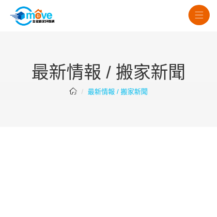
最新情報 / 搬家新聞
最新情報 / 搬家新聞