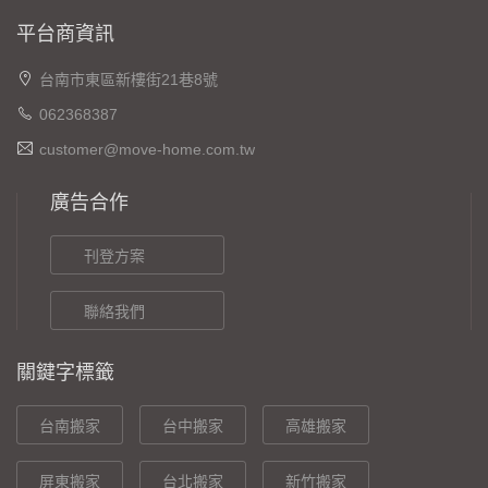
平台商資訊
台南市東區新樓街21巷8號
062368387
customer@move-home.com.tw
廣告合作
刊登方案
聯絡我們
關鍵字標籤
台南搬家
台中搬家
高雄搬家
屏東搬家
台北搬家
新竹搬家