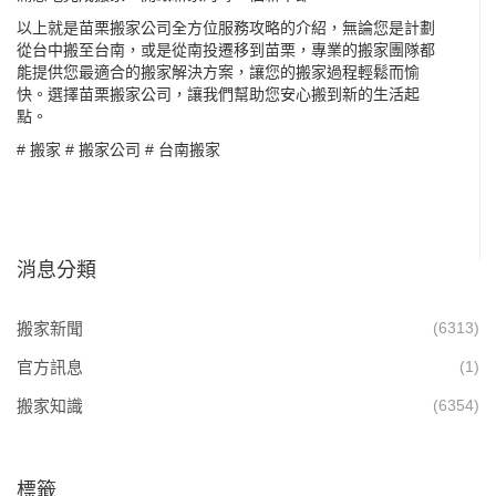
以上就是苗栗搬家公司全方位服務攻略的介紹，無論您是計劃
從台中搬至台南，或是從南投遷移到苗栗，專業的搬家團隊都
能提供您最適合的搬家解決方案，讓您的搬家過程輕鬆而愉
快。選擇苗栗搬家公司，讓我們幫助您安心搬到新的生活起
點。
#
搬家
#
搬家公司
#
台南搬家
消息分類
搬家新聞
(6313)
官方訊息
(1)
搬家知識
(6354)
標籤