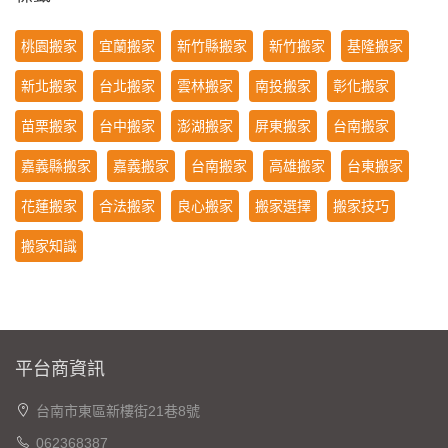
桃園搬家
宜蘭搬家
新竹縣搬家
新竹搬家
基隆搬家
新北搬家
台北搬家
雲林搬家
南投搬家
彰化搬家
苗栗搬家
台中搬家
澎湖搬家
屏東搬家
台南搬家
嘉義縣搬家
嘉義搬家
台南搬家
高雄搬家
台東搬家
花蓮搬家
合法搬家
良心搬家
搬家選擇
搬家技巧
搬家知識
平台商資訊
台南市東區新樓街21巷8號
062368387