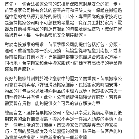
首先，一個合法搬家公司的選擇是保障您財產安全的第一步。
苗栗搬家公司擁有合法的營業許可和保險支持，保證在搬運過
程中您的物品得到最好的保護。此外，專業團隊的搬家技巧也
是選擇搬家公司時不可忽視的考量點。資深員工對於家具、電
器及其他易碎物品的搬運有獨到的包裝及處理技巧，確保在運
輸過程中，每一件物品都能安全到達新家。
對於南投搬家的需求，苗栗搫家公司能提供包括打包、分類、
運輸、重新擺設等一系列服務。無論您從哪裡搬到南投，或者
從南投搬到其他地方，專業團隊都能提供最適合的搬家方案。
同樣地，台南搬家和台中搬家服務也同樣享有高標準的專業搬
運和客戶服務。
良好的搬家計劃對於減少搬家中的壓力至關重要。苗栗搬家公
司會在事前與客戶詳細溝通搬家細節，包括搬家的時間安排、
物品的打包要求以及特殊物品的處理方式等，保證搬家當天一
切進行得井井有條。此外，公司還提供臨時儲存服務，若客戶
需要暫存貨物，能夠提供安全可靠的儲存解決方案。
總而言之，選擇苗栗搬家公司，您可以享受到從前期準備到後
期安置的全程無憂服勗。搬家不再是一件讓人頭疼的事情，而
是一個新生活的美好開始。苗栗搬家公司憑藉專業的搬家技
巧、周到的服務態度及合法營運的資質，確保每一位客戶能夠
滿意地完成搬家，開啟新家的每一個新章節。