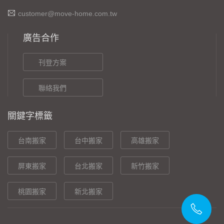
customer@move-home.com.tw
廣告合作
刊登方案
聯絡我們
關鍵字標籤
台南搬家
台中搬家
高雄搬家
屏東搬家
台北搬家
新竹搬家
桃園搬家
新北搬家