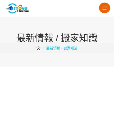
最新情報 / 搬家知識
最新情報 / 搬家知識