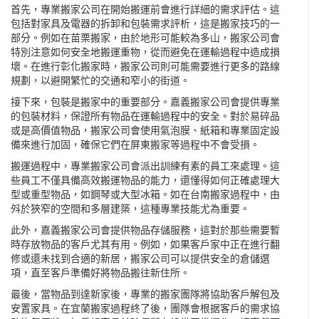
首先，專業搬家公司在開始搬運前會進行詳細的需求評估。這
包括對家具及電器的拆卸和包裝需求評析，這是搬家技巧的一
部分。例如在苗栗搬家，由於地形可能較為多山，搬家公司會
特別注意如何安全地搬運重物，從而避免在運輸過程中造成損
壞。在進行彰化搬家時，搬家公司則可能需要進行更多的路線
規劃，以避開繁忙的交通和窄小的街道。
接下來，包裝是搬家中的重要部分。
嘉義搬家公司
會提供專業
的包裝材料，保證所有物品在運輸過程中的安全。對於易碎品
或是高價值物品，搬家公司會使用氣泡膜、紙箱和專業固定設
備來進行加固，確保它們在
屏東搬家
等過程中不會受損。
搬運過程中，專業搬家公司會派出訓練有素的員工來處理。這
些員工不僅具備高效搬運物品的能力，還懂得如何正確處理大
型或重型物品，如鋼琴或大型冰箱。如在台南搬家過程中，由
斘於狹窄的空間和多層建築，這種專業技能尤為重要。
此外，嘉義搬家公司會提供物品存儲服務，這對於那些需要暫
時存放物品的客戶尤其有用。例如，如果客戶家中正在進行翻
修或還未找到合適的新居，搬家公司可以提供安全的倉儲選
項，直至客戶準備好將物品搬往新住所。
最後，當物品到達新家後，專業的搬家團隊將協助客戶解包及
安置家具。在宜蘭搬家過程終了後，團隊會根据客戶的需求協