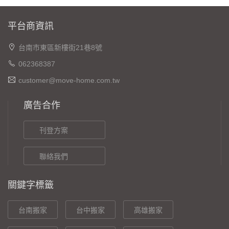
平台商資訊
台南市東區新樓街21巷8號
062368387
customer@move-home.com.tw
廣告合作
刊登方案
聯絡我們
關鍵字標籤
台南搬家
台中搬家
高雄搬家