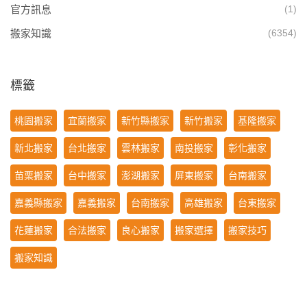
官方訊息
(1)
搬家知識
(6354)
標籤
桃園搬家
宜蘭搬家
新竹縣搬家
新竹搬家
基隆搬家
新北搬家
台北搬家
雲林搬家
南投搬家
彰化搬家
苗栗搬家
台中搬家
澎湖搬家
屏東搬家
台南搬家
嘉義縣搬家
嘉義搬家
台南搬家
高雄搬家
台東搬家
花蓮搬家
合法搬家
良心搬家
搬家選擇
搬家技巧
搬家知識