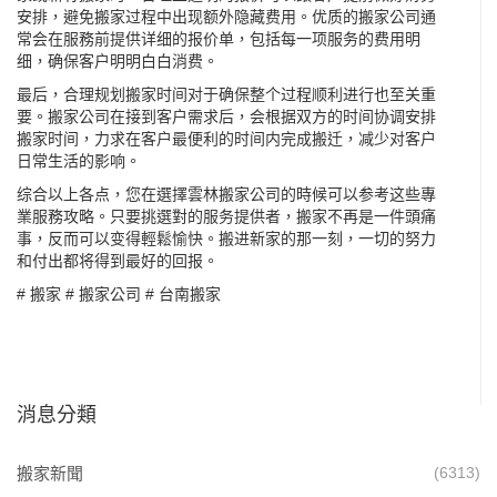
安排，避免搬家过程中出现额外隐藏费用。优质的搬家公司通
常会在服務前提供详细的报价单，包括每一项服务的费用明
细，确保客户明明白白消费。
最后，合理规划搬家时间对于确保整个过程顺利进行也至关重
要。搬家公司在接到客户需求后，会根据双方的时间协调安排
搬家时间，力求在客户最便利的时间内完成搬迁，减少对客户
日常生活的影响。
综合以上各点，您在選擇
雲林搬家公司
的時候可以参考这些專
業服務攻略。只要挑選對的服务提供者，搬家不再是一件頭痛
事，反而可以变得輕鬆愉快。搬进新家的那一刻，一切的努力
和付出都将得到最好的回报。
#
搬家
#
搬家公司
#
台南搬家
消息分類
搬家新聞
(6313)