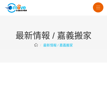
最新情報 / 嘉義搬家
最新情報 / 嘉義搬家