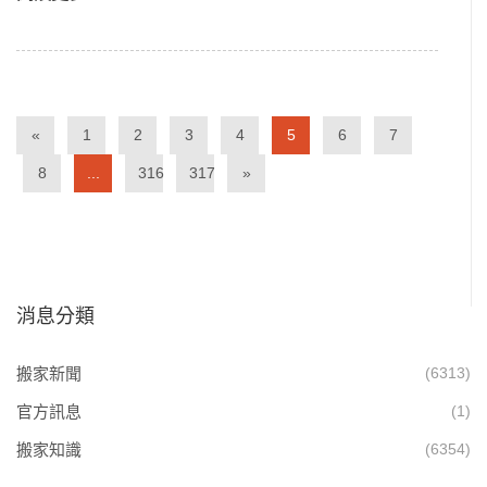
«
1
2
3
4
5
6
7
8
...
316
317
»
消息分類
搬家新聞
(6313)
官方訊息
(1)
搬家知識
(6354)