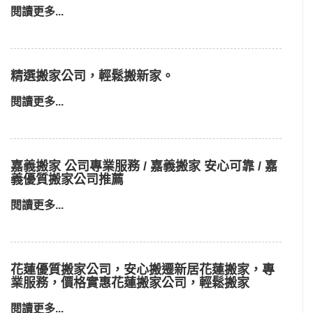
閱讀更多...
精選搬家公司，輕鬆搬新家。
閱讀更多...
嘉義搬家 公司專業服務 / 嘉義搬家 安心可靠 / 嘉
義優質搬家公司推薦
閱讀更多...
花蓮優質搬家公司，安心搬遷新居花蓮搬家，專
業服務，價格實惠花蓮搬家公司，輕鬆搬家
閱讀更多...