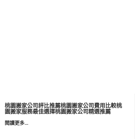
桃園搬家公司評比推薦桃園搬家公司費用比較桃
園搬家服務最佳選擇桃園搬家公司精選推薦
閱讀更多...