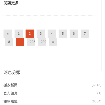
閱讀更多...
«
1
2
3
4
5
6
7
8
...
298
299
»
消息分類
搬家新聞
(6313)
官方訊息
(1)
搬家知識
(6354)