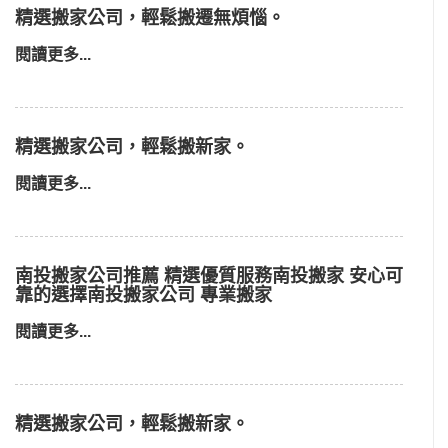
精選搬家公司，輕鬆搬遷無煩惱。
閱讀更多...
精選搬家公司，輕鬆搬新家。
閱讀更多...
南投搬家公司推薦 精選優質服務南投搬家 安心可
靠的選擇南投搬家公司 專業搬家
閱讀更多...
精選搬家公司，輕鬆搬新家。