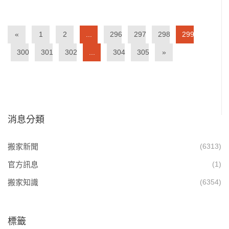
«
1
2
...
296
297
298
299
300
301
302
...
304
305
»
消息分類
搬家新聞
(6313)
官方訊息
(1)
搬家知識
(6354)
標籤