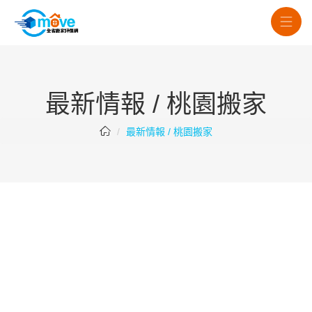
最新情報 / 桃園搬家
最新情報 / 桃園搬家