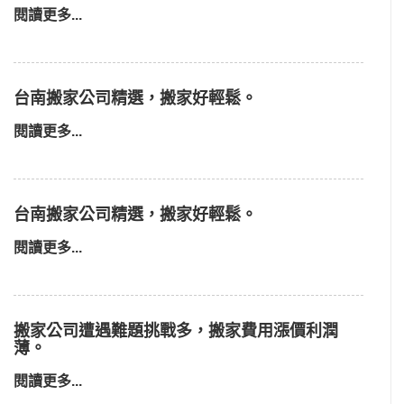
閱讀更多...
台南搬家公司精選，搬家好輕鬆。
閱讀更多...
台南搬家公司精選，搬家好輕鬆。
閱讀更多...
搬家公司遭遇難題挑戰多，搬家費用漲價利潤
薄。
閱讀更多...