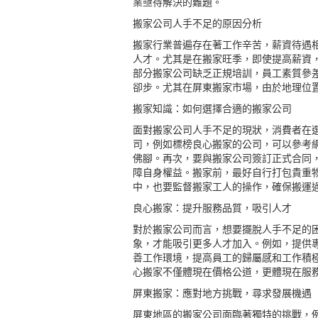
業亟待解決的難題。
搬家公司人手不足的原因分析
搬家行業普遍存在著工作辛苦，薪資待遇
人才。尤其是在搬家旺季，即使提高薪資
部分搬家公司缺乏正規培訓，員工素質參
卻步。尤其在
屏東搬家
市場，由於地理位
搬家知識：如何選擇合適的搬家公司
面對搬家公司人手不足的現狀，消費者在
司，例如標榜良心搬家的公司，可以參考
佛腳。再次，要與搬家公司簽訂正式合同
障自身權益。搬家前，最好自行打包貴重
中，也要監督搬家工人的操作，確保搬運
良心搬家：提升服務品質，吸引人才
對於搬家公司而言，想要擺脫人手不足的
象，才能吸引更多人才加入。例如，提供
善工作環境，提高員工的歸屬感和工作積
心搬家不僅體現在價格公道，更體現在服
屏東搬家：應對地方挑戰，尋求發展機遇
屏東地區的搬家公司面臨著獨特的挑戰，