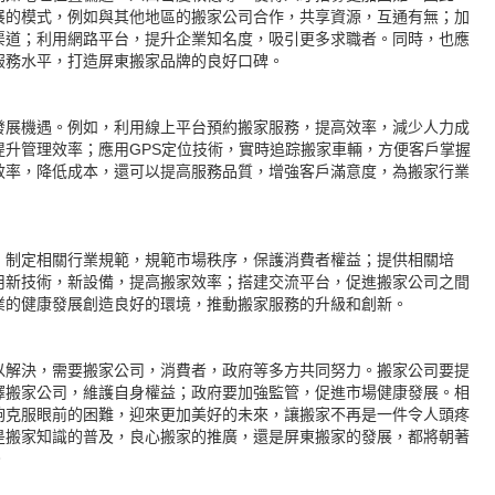
展的模式，例如與其他地區的搬家公司合作，共享資源，互通有無；加
渠道；利用網路平台，提升企業知名度，吸引更多求職者。同時，也應
服務水平，打造屏東搬家品牌的良好口碑。
發展機遇。例如，利用線上平台預約搬家服務，提高效率，減少人力成
提升管理效率；應用GPS定位技術，實時追踪搬家車輛，方便客戶掌握
效率，降低成本，還可以提高服務品質，增強客戶滿意度，為搬家行業
，制定相關行業規範，規範市場秩序，保護消費者權益；提供相關培
用新技術，新設備，提高搬家效率；搭建交流平台，促進搬家公司之間
業的健康發展創造良好的環境，推動搬家服務的升級和創新。
以解決，需要搬家公司，消費者，政府等多方共同努力。搬家公司要提
擇搬家公司，維護自身權益；政府要加強監管，促進市場健康發展。相
夠克服眼前的困難，迎來更加美好的未來，讓搬家不再是一件令人頭疼
是搬家知識的普及，良心搬家的推廣，還是屏東搬家的發展，都將朝著
。