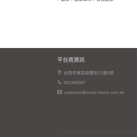
平台商資訊
台南市東區新樓街21巷8號
062368387
customer@move-home.com.tw