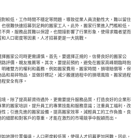
相對較低，工作時間不穩定等問題，導致從業人員流動性大，難以留住
，也很難快速招募到足夠的搬家工人。此外，搬家行業進入門檻較低，
差不齊，服務品質難以保證，也間接影響了行業形象，使得求職者望而
置和人口密度等因素，人才招募更是一大挑戰。
選擇搬家公司時更需謹慎。首先，要選擇正規的，信譽良好的搬家公
網路評價，親友推薦等。其次，要提前預約，避免在搬家高峰期臨時抱
，明確雙方的權利和義務，例如搬家費用，搬家時間，損壞賠償等，保
物品和易碎物品，並做好標記，減少搬運過程中的損壞風險。搬家過程
過程安全有序。
困境，除了提高薪資待遇外，更需要提升服務品質，打造良好的企業形
專業的搬家培訓，提升員工的專業技能和服務意識；注重員工福利，改
極性；引進先進的搬家設備，提高搬家效率，減輕員工的工作負擔。良
務的細節和對客戶的尊重，才能在激烈的市場競爭中脫穎而出。
例如地理位置偏遠，人口密度較低等，使得人才招募更加困難。因此，