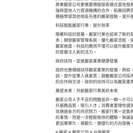
屏東搬家公司
更需要積極探索適合當地發
強與當地人力資源機構的合作，拓展招聘
積極學習其他地區先進的搬家經驗，提升
科技賦能搬家行業，提升效率
隨著科技的發展，搬家行業也迎來了新的
本；開發搬家管理系統，優化搬家流程，
搬家進度。科技的應用不僅可以提升搬家
的發展注入新的活力。
政府扶持，促進搬家產業健康發展
政府也應積極扶持搬家產業的發展，例如
訓，提升從業人員素質；鼓勵搬家公司採
的合作與交流。政府的扶持可以為搬家產
展望未來：共創搬家行業美好未來
搬家公司人手不足的問題並非一朝一夕可
升服務品質，吸引人才；消費者要理性選
信通過各方的共同努力，搬家行業一定能
的事情，而是一次輕鬆愉快的體驗。無論
更加專業化，規範化，便捷化的方向發展
#
搬家
#
搬家公司
#
台南搬家