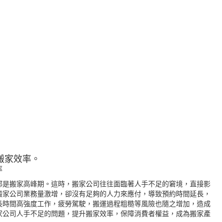
搬家效率。
率
都是搬家高峰期。這時，
搬家公司
往往面臨著人手不足的窘境，直接影
搬家公司業務量激增，卻沒有足夠的人力來應付，導致預約時間延長，
長時間高強度工作，疲勞駕駛，搬運過程粗糙等風險也隨之增加，造成
家公司人手不足的問題，提升搬家效率，保障消費者權益，成為搬家產