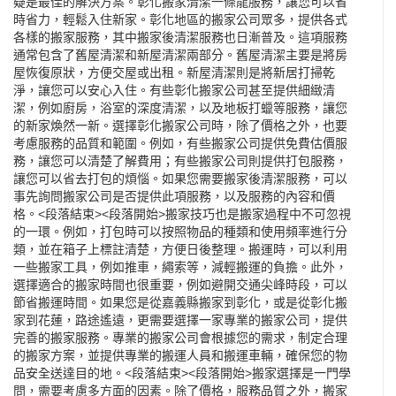
疑是最佳的解決方案。彰化搬家清潔一條龍服務，讓您可以省
時省力，輕鬆入住新家。彰化地區的搬家公司眾多，提供各式
各樣的搬家服務，其中搬家後清潔服務也日漸普及。這項服務
通常包含了舊屋清潔和新屋清潔兩部分。舊屋清潔主要是將房
屋恢復原狀，方便交屋或出租。新屋清潔則是將新居打掃乾
淨，讓您可以安心入住。有些彰化搬家公司甚至提供細緻清
潔，例如廚房，浴室的深度清潔，以及地板打蠟等服務，讓您
的新家煥然一新。選擇彰化搬家公司時，除了價格之外，也要
考慮服務的品質和範圍。例如，有些搬家公司提供免費估價服
務，讓您可以清楚了解費用；有些搬家公司則提供打包服務，
讓您可以省去打包的煩惱。如果您需要搬家後清潔服務，可以
事先詢問搬家公司是否提供此項服務，以及服務的內容和價
格。<段落結束><段落開始>搬家技巧也是搬家過程中不可忽視
的一環。例如，打包時可以按照物品的種類和使用頻率進行分
類，並在箱子上標註清楚，方便日後整理。搬運時，可以利用
一些搬家工具，例如推車，繩索等，減輕搬運的負擔。此外，
選擇適合的搬家時間也很重要，例如避開交通尖峰時段，可以
節省搬運時間。如果您是從嘉義縣搬家到彰化，或是從彰化搬
家到花蓮，路途遙遠，更需要選擇一家專業的搬家公司，提供
完善的搬家服務。專業的搬家公司會根據您的需求，制定合理
的搬家方案，並提供專業的搬運人員和搬運車輛，確保您的物
品安全送達目的地。<段落結束><段落開始>搬家選擇是一門學
問，需要考慮多方面的因素。除了價格，服務品質之外，搬家