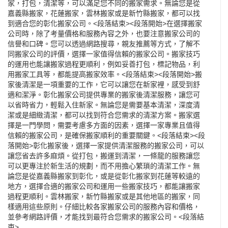
家，打包，清潔等，可以滿足您不同的搬家需求。無論您是從
嘉義縣搬家，
花蓮搬家
，雲林搬家或是新竹縣搬家，都可以找
到適合您的彰化搬家公司。<段落結束><段落開始>在選擇搬家
公司時，除了考量價格和服務內容之外，也要注意搬家公司的
信譽和口碑。您可以透過網路搜尋，親友推薦等方式，了解不
同搬家公司的評價，選擇一家值得信賴的搬家公司。搬家技巧
的運用也能讓搬家過程更順利，例如妥善打包，標記物品，利
用搬家工具等，都能提高搬家效率。<段落結束><段落開始>搬
家後清潔是一項重要的工作，它可以讓您在新家裡，感受到舒
適和潔淨。彰化搬家公司提供專業的搬家後清潔服務，讓您可
以省時省力，輕鬆入住新家。無論您是需要基本清潔，深度清
潔或是細緻清潔，都可以找到符合您需求的清潔方案。搬家選
擇是一門學問，需要考慮多方面的因素，選擇一家專業且值得
信賴的搬家公司，是確保搬家順利的重要關鍵。<段落結束><段
落開始>彰化搬家後，選擇一家提供清潔服務的搬家公司，可以
讓您省去許多麻煩。從打包，搬運到清潔，一條龍的服務讓您
可以更專注於新生活的規劃，而不用擔心繁瑣的清潔工作。無
論您是從嘉義縣搬家到彰化，或是從彰化搬家到花蓮等較遠的
地方，選擇合適的搬家公司和運用一些搬家技巧，都能讓搬家
過程更順利。雲林搬家，新竹縣搬家或是其他地區的搬家，同
樣適用這些原則。仔細比較各家搬家公司的服務內容和價格，
並參考網路評價，才能找到最符合您需求的搬家公司。<段落結
束>