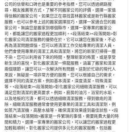
公司的信譽和口碑也是重要的參考指標。您可以透過網路搜
尋，親友推薦等方式，了解不同搬家公司的評價，選擇一家值
得信賴的搬家公司。如果您正在尋找雲林搬家或是新竹縣搬家
服務，也可以參考上述的搬家選擇技巧，選擇一家適合您的搬
家公司。無論您是搬家到哪個縣市，選擇一家專業的搬家公
司，都能讓您的搬家過程更加順利。<段落結束><段落開始>彰
化搬家公司清潔服務的優勢在於，它可以讓您在搬家後，不必
再為清潔問題煩惱。您可以將清潔工作交給專業的清潔人員，
他們會使用專業的清潔工具和清潔劑，將您的新家打掃得一塵
不染。您可以利用省下來的時間，整理新家的佈置，或是享受
新生活的喜悅。彰化搬家清潔一條龍服務，涵蓋了搬家和清潔
兩個環節，讓您可以一次解決所有問題。這對於忙碌的現代人
來說，無疑是一項非常方便的服務。您可以根據自己的需求，
選擇不同的清潔方案，例如基本清潔，深度清潔，特殊清潔
等。<段落結束><段落開始>彰化搬家公司細緻清潔服務，可以
滿足您對清潔的更高要求。例如，廚房的油污，浴室的水垢，
以及地板的污漬，都可以透過細緻清潔服務，得到徹底的清
除。細緻清潔服務通常會使用更專業的清潔工具和清潔劑，例
如蒸汽清潔機，高壓水槍等，確保清潔效果達到最佳狀態。<段
落結束><段落開始>搬家是一件繁瑣的事情，需要耗費大量的時
間和精力。選擇一家專業的搬家公司，可以讓您的搬家過程更
加輕鬆順利。彰化搬家公司提供多元化的搬家服務，包括搬