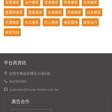
苗栗搬家
台中搬家
澎湖搬家
屏東搬家
台南搬家
嘉義縣搬家
嘉義搬家
台南搬家
高雄搬家
台東搬家
花蓮搬家
合法搬家
良心搬家
搬家選擇
搬家技巧
搬家知識
平台商資訊
台南市東區新樓街21巷8號
062368387
customer@move-home.com.tw
廣告合作