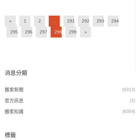
«
1
2
...
291
292
293
294
295
296
297
298
299
»
消息分類
搬家新聞
(6313)
官方訊息
(1)
搬家知識
(6354)
標籤