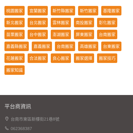
桃園搬家
宜蘭搬家
新竹縣搬家
新竹搬家
基隆搬家
新北搬家
台北搬家
雲林搬家
南投搬家
彰化搬家
苗栗搬家
台中搬家
澎湖搬家
屏東搬家
台南搬家
嘉義縣搬家
嘉義搬家
台南搬家
高雄搬家
台東搬家
花蓮搬家
合法搬家
良心搬家
搬家選擇
搬家技巧
搬家知識
平台商資訊
台南市東區新樓街21巷8號
062368387