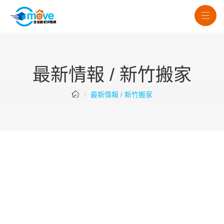
最新情報 / 新竹搬家
最新情報 / 新竹搬家