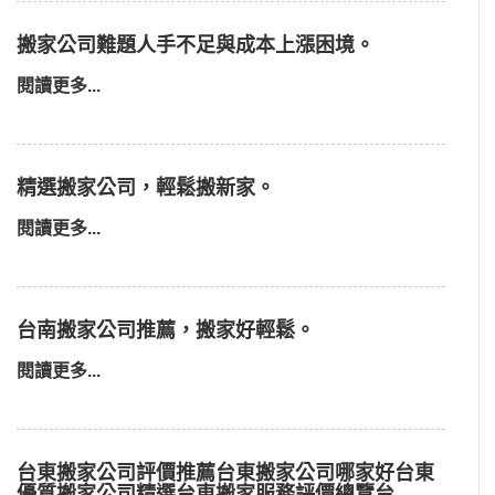
搬家公司難題人手不足與成本上漲困境。
閱讀更多...
精選搬家公司，輕鬆搬新家。
閱讀更多...
台南搬家公司推薦，搬家好輕鬆。
閱讀更多...
台東搬家公司評價推薦台東搬家公司哪家好台東
優質搬家公司精選台東搬家服務評價總覽台