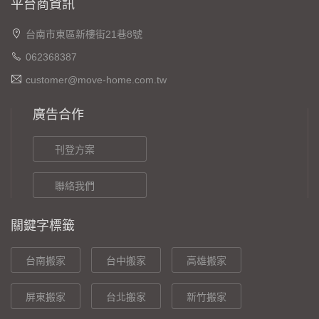
平台商資訊
台南市東區新樓街21巷8號
062368387
customer@move-home.com.tw
廣告合作
刊登方案
聯絡我們
關鍵字標籤
台南搬家
台中搬家
高雄搬家
屏東搬家
台北搬家
新竹搬家